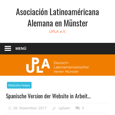
Zum
Asociación Latinoaméricana
Inhalt
springen
Alemana en Münster
UPLA e.V.
MENÜ
Website-News
Spanische Version der Website in Arbeit…
28. November 2017
uplaev
0