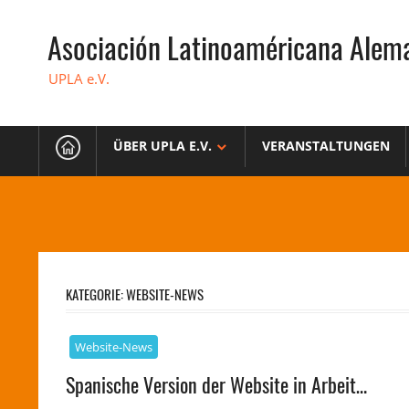
Zum
Inhalt
Asociación Latinoaméricana Alem
springen
UPLA e.V.
ÜBER UPLA E.V.
VERANSTALTUNGEN
KATEGORIE:
WEBSITE-NEWS
Website-News
Spanische Version der Website in Arbeit…