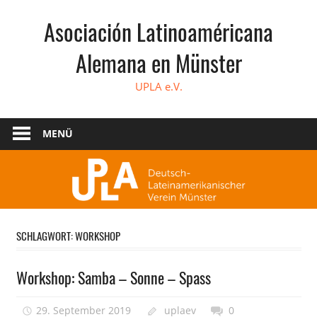
Zum
Asociación Latinoaméricana
Inhalt
springen
Alemana en Münster
UPLA e.V.
MENÜ
SCHLAGWORT:
WORKSHOP
Workshop: Samba – Sonne – Spass
29. September 2019
uplaev
0