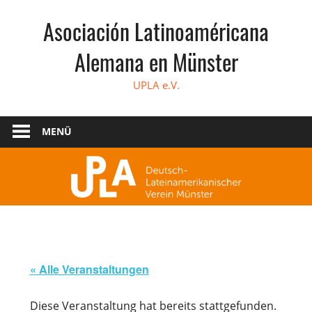
Zum
Asociación Latinoaméricana
Inhalt
springen
Alemana en Münster
UPLA e.V.
MENÜ
« Alle Veranstaltungen
Diese Veranstaltung hat bereits stattgefunden.