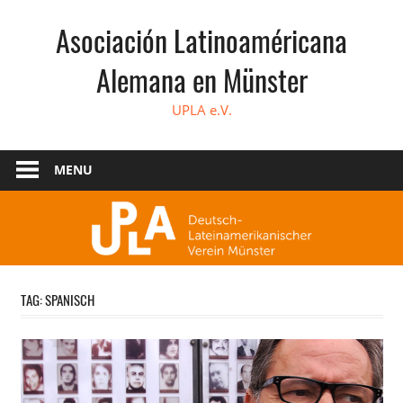
Skip
Asociación Latinoaméricana
to
content
Alemana en Münster
UPLA e.V.
MENU
TAG:
SPANISCH