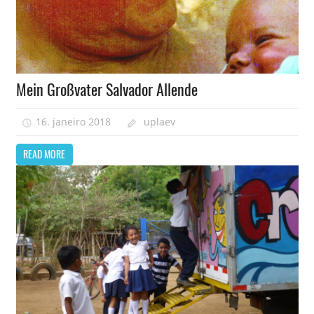
Mein Großvater Salvador Allende
16. janeiro 2018
uplaev
READ MORE