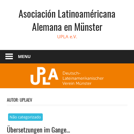
Skip
Asociación Latinoaméricana
to
content
Alemana en Münster
UPLA e.V.
MENU
AUTOR:
UPLAEV
Não categorizado
Übersetzungen im Gange…