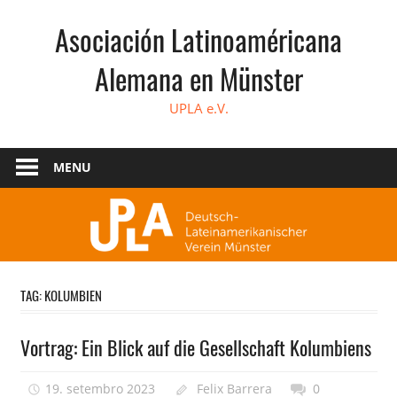
Skip
Asociación Latinoaméricana
to
content
Alemana en Münster
UPLA e.V.
MENU
TAG:
KOLUMBIEN
Vortrag: Ein Blick auf die Gesellschaft Kolumbiens
19. setembro 2023
Felix Barrera
0