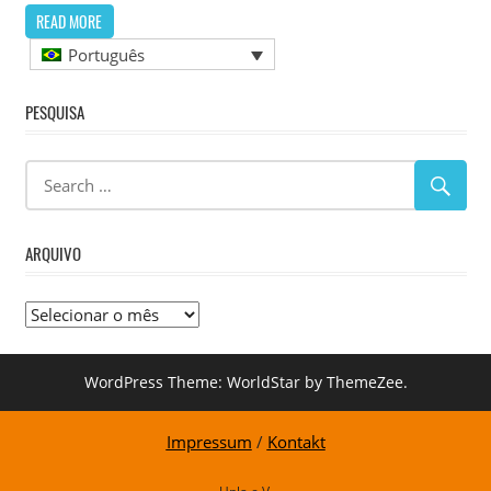
READ MORE
Português
PESQUISA
ARQUIVO
Arquivo
WordPress Theme: WorldStar by ThemeZee.
Impressum
/
Kontakt