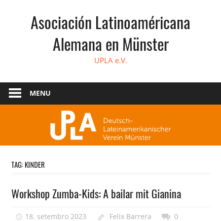
Skip
Asociación Latinoaméricana
to
content
Alemana en Münster
UPLA e.V.
MENU
TAG:
KINDER
Workshop Zumba-Kids: A bailar mit Gianina
18. setembro 2023
Felix Barrera
0