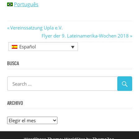
Português
Navegación
Previous
Vereinssatzung Upla e.V.
Post:
Next
Flyer der 9. Lateinamerika-Wochen 2018
de
Post:
Español
entradas
BUSCA
ARCHIVO
Archivo