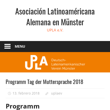
Skip
Asociación Latinoaméricana
to
content
Alemana en Münster
UPLA e.V.
MENU
Programm Tag der Muttersprache 2018
13. febrero 2018
uplaev
Programm