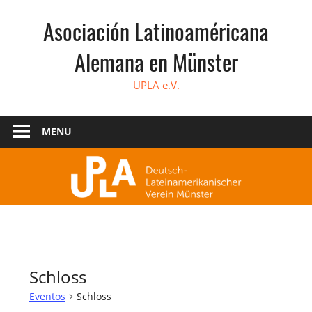
Skip
Asociación Latinoaméricana
to
content
Alemana en Münster
UPLA e.V.
MENU
Schloss
Eventos
Schloss