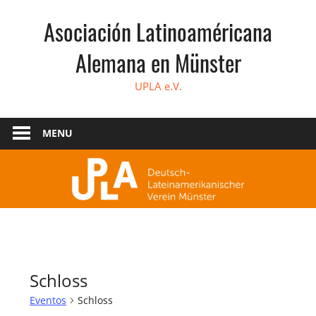
Skip
Asociación Latinoaméricana
to
content
Alemana en Münster
UPLA e.V.
MENU
Schloss
Eventos
Schloss