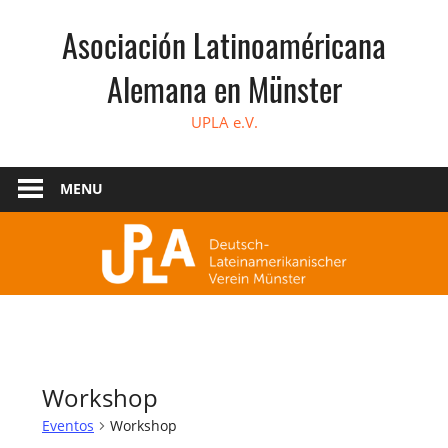
Skip
Asociación Latinoaméricana
to
content
Alemana en Münster
UPLA e.V.
MENU
Workshop
Eventos
Workshop