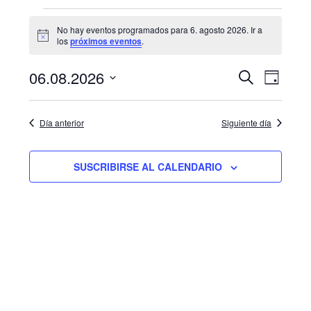
Eventos
No hay eventos programados para 6. agosto 2026. Ir a
Aviso
los
próximos eventos
.
for
6.
06.08.2026
Navegac
Nave
BUSCAR
DÍA
agosto
de
Seleccionar
de
fecha.
vista
2026
Día anterior
Siguiente día
búsque
de
y
Even
SUSCRIBIRSE AL CALENDARIO
vistas
de
Eventos