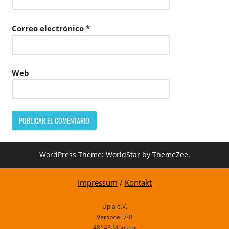
Correo electrónico
*
Web
WordPress Theme: WorldStar by ThemeZee.
Impressum
/
Kontakt
Upla e.V.
Verspoel 7-8
48143 Münster