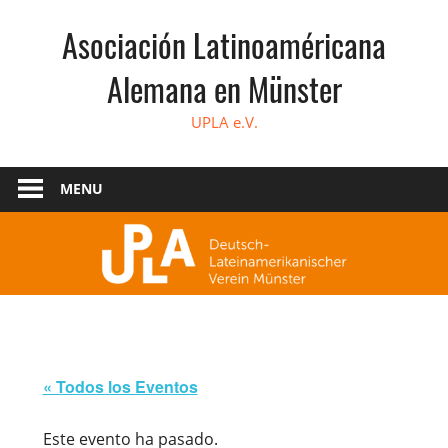
Skip
Asociación Latinoaméricana
to
content
Alemana en Münster
UPLA e.V.
MENU
« Todos los Eventos
Este evento ha pasado.