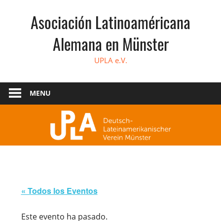
Skip
Asociación Latinoaméricana
to
content
Alemana en Münster
UPLA e.V.
MENU
« Todos los Eventos
Este evento ha pasado.