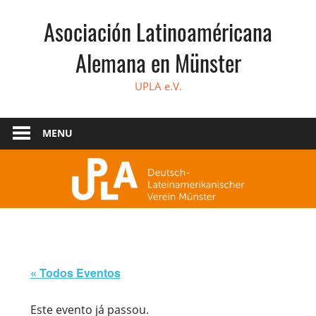
Skip
Asociación Latinoaméricana
to
content
Alemana en Münster
UPLA e.V.
MENU
« Todos Eventos
Este evento já passou.