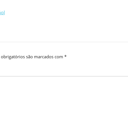
ol
obrigatórios são marcados com
*