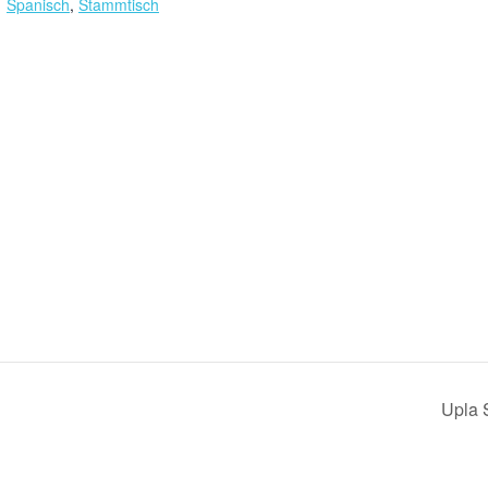
Spanisch
,
Stammtisch
Upla 