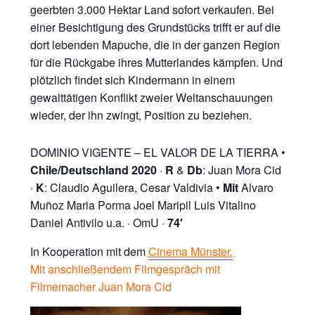
geerbten 3.000 Hektar Land sofort verkaufen. Bei
einer Besichtigung des Grundstücks trifft er auf die
dort lebenden Mapuche, die in der ganzen Region
für die Rückgabe ihres Mutterlandes kämpfen. Und
plötzlich findet sich Kindermann in einem
gewalttätigen Konflikt zweier Weltanschauungen
wieder, der ihn zwingt, Position zu beziehen.
DOMINIO VIGENTE – EL VALOR DE LA TIERRA •
Chile/Deutschland 2020
·
R
&
Db
: Juan Mora Cid
·
K
: Claudio Aguilera, Cesar Valdivia •
Mit
Alvaro
Muñoz Maria Porma Joel Maripil Luis Vitalino
Daniel Antivilo u.a. · OmU ·
74′
In Kooperation mit dem
Cinema Münster.
Mit anschließendem Filmgespräch mit
Filmemacher Juan Mora Cid