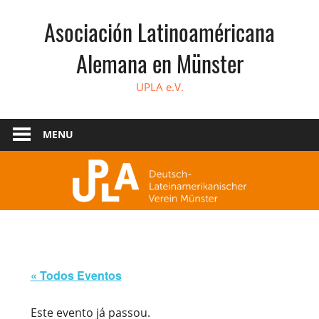
Skip
Asociación Latinoaméricana
to
content
Alemana en Münster
UPLA e.V.
MENU
« Todos Eventos
Este evento já passou.