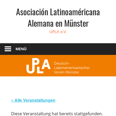
Zum
Asociación Latinoaméricana
Inhalt
springen
Alemana en Münster
UPLA e.V.
MENÜ
« Alle Veranstaltungen
Diese Veranstaltung hat bereits stattgefunden.