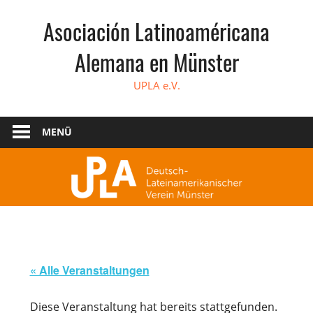
Zum
Asociación Latinoaméricana
Inhalt
springen
Alemana en Münster
UPLA e.V.
MENÜ
« Alle Veranstaltungen
Diese Veranstaltung hat bereits stattgefunden.