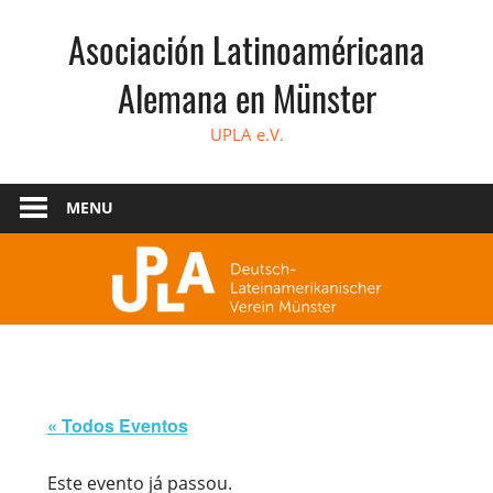
Skip
Asociación Latinoaméricana
to
content
Alemana en Münster
UPLA e.V.
MENU
« Todos Eventos
Este evento já passou.