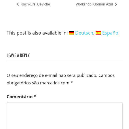
Kochkurs: Ceviche
Workshop: Gorrión Azul
This post is also available in:
Deutsch
Español
LEAVE A REPLY
O seu endereço de e-mail não será publicado.
Campos
obrigatórios são marcados com
*
Comentário
*