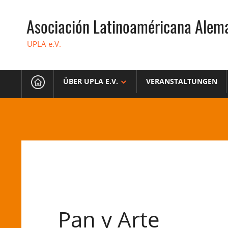
Zum
Inhalt
Asociación Latinoaméricana Alem
springen
UPLA e.V.
ÜBER UPLA E.V.
VERANSTALTUNGEN
Pan y Arte