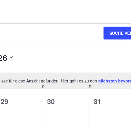
SUCHE VE
26
sse für diese Ansicht gefunden. Hier geht es zu den
nächsten bevor
Hinweis
MITTWOCH
D
DONNERSTAG
F
FREITAG
0
0
0
29
30
31
en,
Veranstaltungen,
Veranstaltungen,
Veranstalt