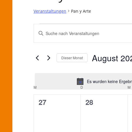
Veranstaltungen
Pan y Arte
Veranstaltungen
Veranstaltungen
Bitte
Suche
Schlüsselwort
eingeben.
und
August 20
Suche
Dieser Monat
Ansichten,
nach
Datum
Veranstaltungen
Navigation
wählen.
Schlüsselwort.
Es wurden keine Ergebni
Kalender
M
MONTAG
D
DIENSTAG
M
von
0
0
27
28
Veranstaltungen,
Veranstaltung
Veranstaltungen