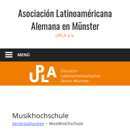
Zum
Asociación Latinoaméricana
Inhalt
springen
Alemana en Münster
UPLA e.V.
MENÜ
Musikhochschule
Veranstaltungen
Musikhochschule