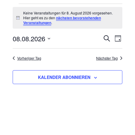
Veranstaltungen
Keine Veranstaltungen für 8. August 2026 vorgesehen.
Hier geht es zu den
nächsten bevorstehenden
für
Hinweis
Veranstaltungen
.
8.
08.08.2026
Veranst
Vera
SUCHE
TAG
August
Ansi
Datum
Suche
2026
wählen.
Navi
Vorheriger Tag
Nächster Tag
und
Ansichte
KALENDER ABONNIEREN
Navigat