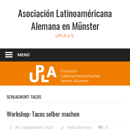
Zum
Asociación Latinoaméricana
Inhalt
springen
Alemana en Münster
UPLA e.V.
MENÜ
SCHLAGWORT:
TACOS
Workshop: Tacos selber machen
26. September 2023
Felix Barrera
0