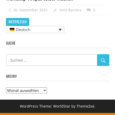
26. September 2023
Felix Barrera
0
WEITERLESEN
Deutsch
SUCHE
ARCHIV
Archiv
WordPress Theme: WorldStar by ThemeZee.