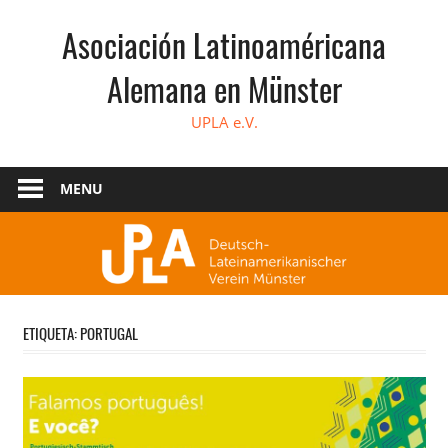
Skip
Asociación Latinoaméricana
to
content
Alemana en Münster
UPLA e.V.
MENU
ETIQUETA:
PORTUGAL