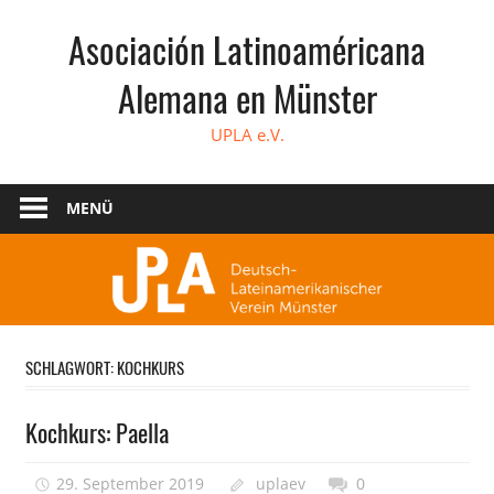
Zum
Asociación Latinoaméricana
Inhalt
springen
Alemana en Münster
UPLA e.V.
MENÜ
SCHLAGWORT:
KOCHKURS
Kochkurs: Paella
29. September 2019
uplaev
0