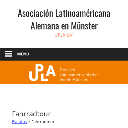
Skip
Asociación Latinoaméricana
to
content
Alemana en Münster
UPLA e.V.
MENU
Fahrradtour
Eventos
Fahrradtour