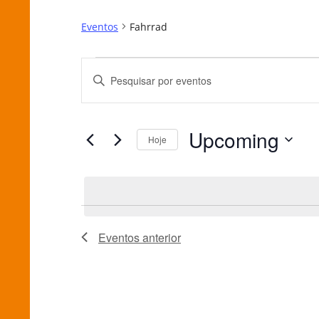
Eventos
Fahrrad
Eventos
Pesquisa
Digite
e
a
palavra-
navegação
Upcoming
chave.
Hoje
de
Pesquisa
Selecione
Eventos
visuais
a
pela
data.
de
palavra-
Eventos
chave.
Eventos
anterior