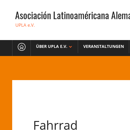
Skip
to
Asociación Latinoaméricana Alem
content
UPLA e.V.
ÜBER UPLA E.V.
VERANSTALTUNGEN
Fahrrad