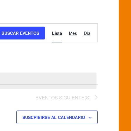
Navegación
BUSCAR EVENTOS
Lista
Mes
Día
de
vistas
de
Evento
EVENTOS
SIGUIENTE(S)
SUSCRIBIRSE AL CALENDARIO