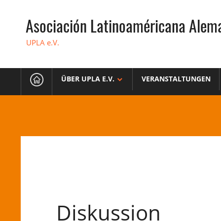
Skip
to
Asociación Latinoaméricana Alem
content
UPLA e.V.
ÜBER UPLA E.V.
VERANSTALTUNGEN
Diskussion