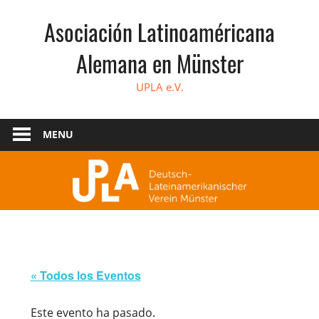
Skip
Asociación Latinoaméricana
to
content
Alemana en Münster
UPLA e.V.
MENU
« Todos los Eventos
Este evento ha pasado.