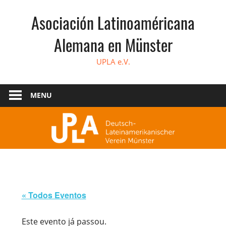
Skip
Asociación Latinoaméricana
to
content
Alemana en Münster
UPLA e.V.
MENU
« Todos Eventos
Este evento já passou.