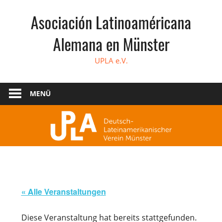
Zum
Asociación Latinoaméricana
Inhalt
springen
Alemana en Münster
UPLA e.V.
MENÜ
« Alle Veranstaltungen
Diese Veranstaltung hat bereits stattgefunden.