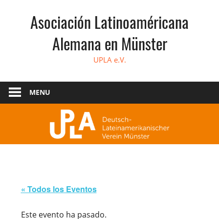
Skip
Asociación Latinoaméricana
to
content
Alemana en Münster
UPLA e.V.
MENU
« Todos los Eventos
Este evento ha pasado.