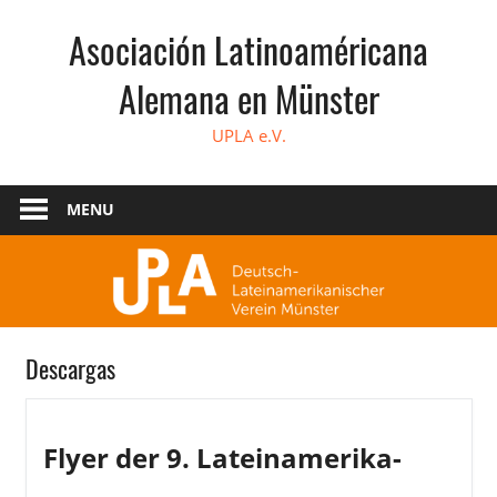
Skip
Asociación Latinoaméricana
to
content
Alemana en Münster
UPLA e.V.
MENU
Descargas
Flyer der 9. Lateinamerika-