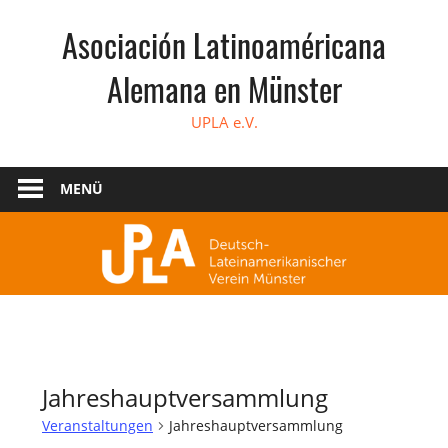
Zum
Asociación Latinoaméricana
Inhalt
springen
Alemana en Münster
UPLA e.V.
MENÜ
Jahreshauptversammlung
Veranstaltungen
Jahreshauptversammlung