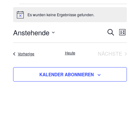
Veranstaltungen
Es wurden keine Ergebnisse gefunden.
Hinweis
Anstehende
Veranst
Vera
SUCHE
LISTE
Ansi
Datum
Suche
wählen.
Navi
Heute
NÄCHSTE
Veranstaltungen
Vorherige
und
VERANSTA
Ansichte
KALENDER ABONNIEREN
Navigat